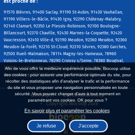
est proche de :
91570 Bièvres, 91400 Saclay, 91190 St-Aubin, 91430 Vauhallan,
91190 Villiers-le-Bâcle, 91430 Igny, 92290 Châtenay-Malabry,
92140 Clamart, 92350 Le Plessis-Robinson, 92100 Boulogne-
Billancourt, 92370 Chaville, 92430 Marnes-la-Coquette, 92420
Vaucresson, 92410 Ville-d, 92190 Meudon, 92360 Meudon, 92360
Meudon-la-Forêt, 92210 St-Cloud, 92310 Sèvres, 92380 Garches,
92500 Rueil-Malmaison, 78114 Magny-les-Hameaux, 78960
Voisins-le-Bretonneux, 78290 Croissy s/Seine, 78380 Bougival,
78170 La Celle-St-Cloud, 78560 Le Port-Marly, 78430
Afin de vous offrir la meilleure expérience possible, Biocoop utilise
Louveciennes, 78160 Marly-le-Roi, 78870 Bailly
des cookies : pour assurer une performance optimale du site, pour
récolter des statistiques afin d'analyser le trafic et la performance
du site et vous proposer une navigation personnalisée en toute
sécurité. Vous pouvez changer d'avis à tout moment en
Biocoop.fr
Le réseau Biocoop
paramétrant vos cookies. OK pour vous ?
Copyright Biocoop 2026
En savoir plus et paramétrer les cookies
Je refuse
J'accepte
Réalisé par