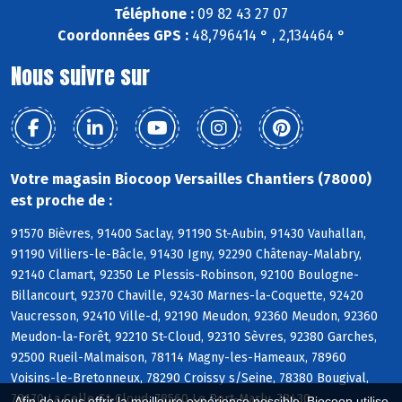
Téléphone :
09 82 43 27 07
Coordonnées GPS :
48,796414 ° , 2,134464 °
Nous suivre sur
Votre magasin Biocoop Versailles Chantiers (78000)
est proche de :
91570 Bièvres, 91400 Saclay, 91190 St-Aubin, 91430 Vauhallan,
91190 Villiers-le-Bâcle, 91430 Igny, 92290 Châtenay-Malabry,
92140 Clamart, 92350 Le Plessis-Robinson, 92100 Boulogne-
Billancourt, 92370 Chaville, 92430 Marnes-la-Coquette, 92420
Vaucresson, 92410 Ville-d, 92190 Meudon, 92360 Meudon, 92360
Meudon-la-Forêt, 92210 St-Cloud, 92310 Sèvres, 92380 Garches,
92500 Rueil-Malmaison, 78114 Magny-les-Hameaux, 78960
Voisins-le-Bretonneux, 78290 Croissy s/Seine, 78380 Bougival,
78170 La Celle-St-Cloud, 78560 Le Port-Marly, 78430
Afin de vous offrir la meilleure expérience possible, Biocoop utilise