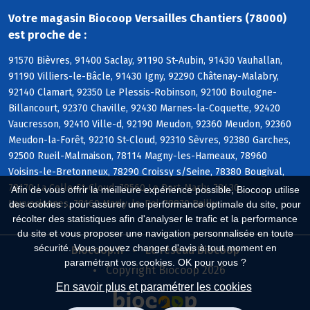
Votre magasin Biocoop Versailles Chantiers (78000)
est proche de :
91570 Bièvres, 91400 Saclay, 91190 St-Aubin, 91430 Vauhallan,
91190 Villiers-le-Bâcle, 91430 Igny, 92290 Châtenay-Malabry,
92140 Clamart, 92350 Le Plessis-Robinson, 92100 Boulogne-
Billancourt, 92370 Chaville, 92430 Marnes-la-Coquette, 92420
Vaucresson, 92410 Ville-d, 92190 Meudon, 92360 Meudon, 92360
Meudon-la-Forêt, 92210 St-Cloud, 92310 Sèvres, 92380 Garches,
92500 Rueil-Malmaison, 78114 Magny-les-Hameaux, 78960
Voisins-le-Bretonneux, 78290 Croissy s/Seine, 78380 Bougival,
78170 La Celle-St-Cloud, 78560 Le Port-Marly, 78430
Afin de vous offrir la meilleure expérience possible, Biocoop utilise
Louveciennes, 78160 Marly-le-Roi, 78870 Bailly
des cookies : pour assurer une performance optimale du site, pour
récolter des statistiques afin d'analyser le trafic et la performance
du site et vous proposer une navigation personnalisée en toute
sécurité. Vous pouvez changer d'avis à tout moment en
Biocoop.fr
Le réseau Biocoop
paramétrant vos cookies. OK pour vous ?
Copyright Biocoop 2026
En savoir plus et paramétrer les cookies