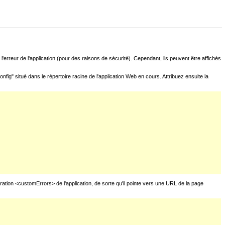
l'erreur de l'application (pour des raisons de sécurité). Cependant, ils peuvent être affichés
fig" situé dans le répertoire racine de l'application Web en cours. Attribuez ensuite la
uration <customErrors> de l'application, de sorte qu'il pointe vers une URL de la page