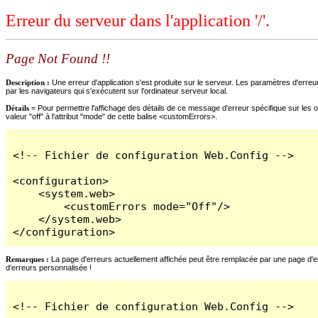
Erreur du serveur dans l'application '/'.
Page Not Found !!
Description :
Une erreur d'application s'est produite sur le serveur. Les paramètres d'erreur
par les navigateurs qui s'exécutent sur l'ordinateur serveur local.
Détails =
Pour permettre l'affichage des détails de ce message d'erreur spécifique sur les o
valeur "off" à l'attribut "mode" de cette balise <customErrors>.
<!-- Fichier de configuration Web.Config -->

<configuration>

    <system.web>

        <customErrors mode="Off"/>

    </system.web>

</configuration>
Remarques :
La page d'erreurs actuellement affichée peut être remplacée par une page d'erre
d'erreurs personnalisée !
<!-- Fichier de configuration Web.Config -->
