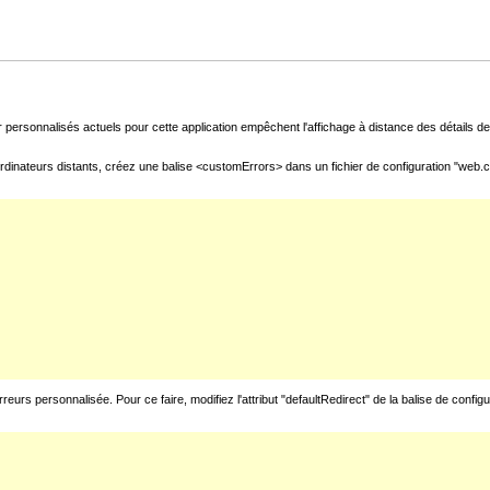
 personnalisés actuels pour cette application empêchent l'affichage à distance des détails de 
rdinateurs distants, créez une balise <customErrors> dans un fichier de configuration "web.con
urs personnalisée. Pour ce faire, modifiez l'attribut "defaultRedirect" de la balise de config