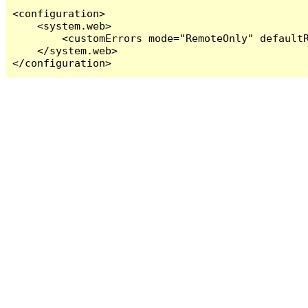
<configuration>

    <system.web>

        <customErrors mode="RemoteOnly" defaultR
    </system.web>

</configuration>