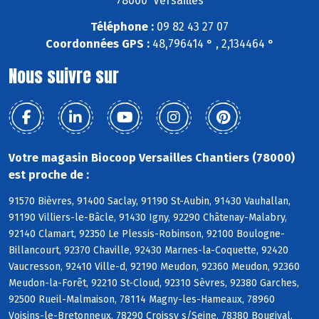
78000 Versailles
Téléphone :
09 82 43 27 07
Coordonnées GPS :
48,796414 ° , 2,134464 °
Nous suivre sur
Votre magasin Biocoop Versailles Chantiers (78000)
est proche de :
91570 Bièvres, 91400 Saclay, 91190 St-Aubin, 91430 Vauhallan,
91190 Villiers-le-Bâcle, 91430 Igny, 92290 Châtenay-Malabry,
92140 Clamart, 92350 Le Plessis-Robinson, 92100 Boulogne-
Billancourt, 92370 Chaville, 92430 Marnes-la-Coquette, 92420
Vaucresson, 92410 Ville-d, 92190 Meudon, 92360 Meudon, 92360
Meudon-la-Forêt, 92210 St-Cloud, 92310 Sèvres, 92380 Garches,
92500 Rueil-Malmaison, 78114 Magny-les-Hameaux, 78960
Voisins-le-Bretonneux, 78290 Croissy s/Seine, 78380 Bougival,