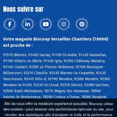
Nous suivre sur
Votre magasin Biocoop Versailles Chantiers (78000)
est proche de :
91570 Bièvres, 91400 Saclay, 91190 St-Aubin, 91430 Vauhallan,
91190 Villiers-le-Bâcle, 91430 Igny, 92290 Châtenay-Malabry,
92140 Clamart, 92350 Le Plessis-Robinson, 92100 Boulogne-
Billancourt, 92370 Chaville, 92430 Marnes-la-Coquette, 92420
Vaucresson, 92410 Ville-d, 92190 Meudon, 92360 Meudon, 92360
Meudon-la-Forêt, 92210 St-Cloud, 92310 Sèvres, 92380 Garches,
92500 Rueil-Malmaison, 78114 Magny-les-Hameaux, 78960
Voisins-le-Bretonneux, 78290 Croissy s/Seine, 78380 Bougival,
78170 La Celle-St-Cloud, 78560 Le Port-Marly, 78430
Afin de vous offrir la meilleure expérience possible, Biocoop utilise
Louveciennes, 78160 Marly-le-Roi, 78870 Bailly
des cookies : pour assurer une performance optimale du site, pour
récolter des statistiques afin d'analyser le trafic et la performance