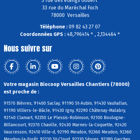
3 rue des étangs Gobert
33 rue du Maréchal Foch
78000 Versailles
Téléphone :
09 82 43 27 07
Coordonnées GPS :
48,796414 ° , 2,134464 °
Nous suivre sur
Votre magasin Biocoop Versailles Chantiers (78000)
est proche de :
91570 Bièvres, 91400 Saclay, 91190 St-Aubin, 91430 Vauhallan,
91190 Villiers-le-Bâcle, 91430 Igny, 92290 Châtenay-Malabry,
92140 Clamart, 92350 Le Plessis-Robinson, 92100 Boulogne-
Billancourt, 92370 Chaville, 92430 Marnes-la-Coquette, 92420
Vaucresson, 92410 Ville-d, 92190 Meudon, 92360 Meudon, 92360
Meudon-la-Forêt, 92210 St-Cloud, 92310 Sèvres, 92380 Garches,