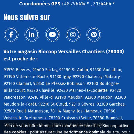
Coordonnées GPS :
48,796414 ° , 2,134464 °
Nous suivre sur
Votre magasin Biocoop Versailles Chantiers (78000)
est proche de :
91570 Bièvres, 91400 Saclay, 91190 St-Aubin, 91430 Vauhallan,
91190 Villiers-le-Bâcle, 91430 Igny, 92290 Châtenay-Malabry,
92140 Clamart, 92350 Le Plessis-Robinson, 92100 Boulogne-
Billancourt, 92370 Chaville, 92430 Marnes-la-Coquette, 92420
Vaucresson, 92410 Ville-d, 92190 Meudon, 92360 Meudon, 92360
Meudon-la-Forêt, 92210 St-Cloud, 92310 Sèvres, 92380 Garches,
92500 Rueil-Malmaison, 78114 Magny-les-Hameaux, 78960
Voisins-le-Bretonneux, 78290 Croissy s/Seine, 78380 Bougival,
78170 La Celle-St-Cloud, 78560 Le Port-Marly, 78430
Afin de vous offrir la meilleure expérience possible, Biocoop utilise
Louveciennes, 78160 Marly-le-Roi, 78870 Bailly
des cookies : pour assurer une performance optimale du site, pour