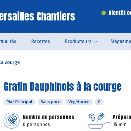
ersailles Chantiers
Bientôt o
tualités
Recettes
Producteurs
Magazin
 la courge
Gratin Dauphinois à la courge
Plat Principal
Sans porc
Végétarien
0
Nombre de personnes
Prépara
0 personnes
15 min