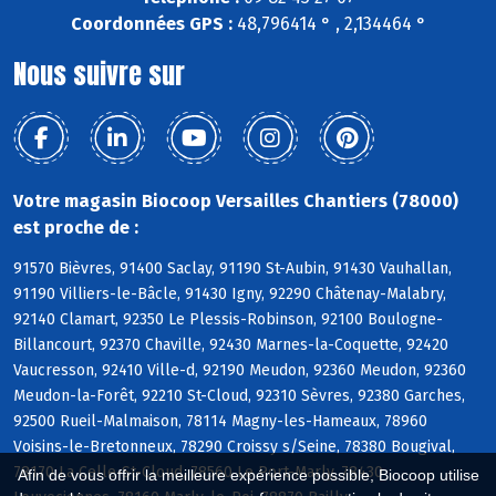
Coordonnées GPS :
48,796414 ° , 2,134464 °
Nous suivre sur
Votre magasin Biocoop Versailles Chantiers (78000)
est proche de :
91570 Bièvres, 91400 Saclay, 91190 St-Aubin, 91430 Vauhallan,
91190 Villiers-le-Bâcle, 91430 Igny, 92290 Châtenay-Malabry,
92140 Clamart, 92350 Le Plessis-Robinson, 92100 Boulogne-
Billancourt, 92370 Chaville, 92430 Marnes-la-Coquette, 92420
Vaucresson, 92410 Ville-d, 92190 Meudon, 92360 Meudon, 92360
Meudon-la-Forêt, 92210 St-Cloud, 92310 Sèvres, 92380 Garches,
92500 Rueil-Malmaison, 78114 Magny-les-Hameaux, 78960
Voisins-le-Bretonneux, 78290 Croissy s/Seine, 78380 Bougival,
78170 La Celle-St-Cloud, 78560 Le Port-Marly, 78430
Afin de vous offrir la meilleure expérience possible, Biocoop utilise