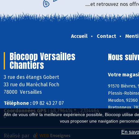
....et retrouvez nos of
Accueil
Contact
Menti
Biocoop Versailles
Nous suiv
Chantiers
Votre magasi
3 rue des étangs Gobert
33 rue du Maréchal Foch
91570 Bièvres, 
78000 Versailles
Plessis-Robins
Meudon, 92360 
Téléphone :
09 82 43 27 07
Bretonneux, 782
Coordonnées GPS :
48,796414 ° , 2,134464
Afin de vous offrir la meilleure expérience possible, Biocoop utilise d
°
vous proposer une navigation personnal
En savoi
Réalisé par