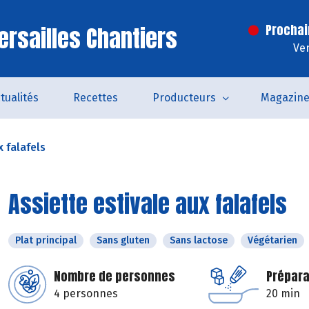
ersailles Chantiers
Prochai
Ven
tualités
Recettes
Producteurs
Magazin
x falafels
Assiette estivale aux falafels
Plat principal
Sans gluten
Sans lactose
Végétarien
Nombre de personnes
Prépara
4 personnes
20 min