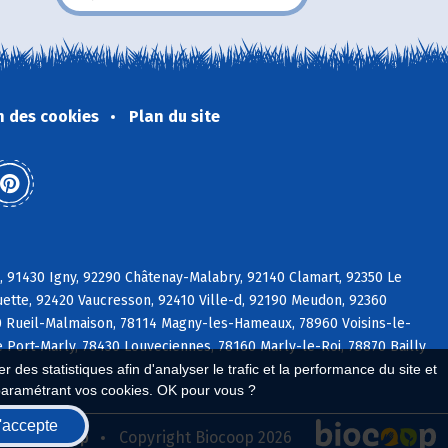
n des cookies
Plan du site
e, 91430 Igny, 92290 Châtenay-Malabry, 92140 Clamart, 92350 Le
ette, 92420 Vaucresson, 92410 Ville-d, 92190 Meudon, 92360
0 Rueil-Malmaison, 78114 Magny-les-Hameaux, 78960 Voisins-le-
e Port-Marly, 78430 Louveciennes, 78160 Marly-le-Roi, 78870 Bailly
 des statistiques afin d'analyser le trafic et la performance du site et
paramétrant vos cookies. OK pour vous ?
'accepte
seau Biocoop
Copyright Biocoop 2026