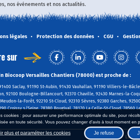
fres, nos événements et nos actualités.
ons légales
Protection des données
CGU
Gestio
re sur
n Biocoop Versailles Chantiers (78000) est proche de :
91400 Saclay, 91190 St-Aubin, 91430 Vauhallan, 91190 Villiers-le-Bâcl
on, 92100 Boulogne-Billancourt, 92370 Chaville, 92430 Marnes-la-Coqu
Meudon-la-Forêt, 92210 St-Cloud, 92310 Sèvres, 92380 Garches, 9250
90 Croissy s/Seine, 78380 Bougival, 78170 La Celle-St-Cloud, 78560 L
es cookies : pour assurer une performance optimale du site, pour récolter
isée en toute sécurité. Vous pouvez changer d'avis à tout moment en 
r plus et paramétrer les cookies
Je refuse
J
Biocoop.fr
Le ré