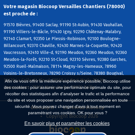
Votre magasin Biocoop Versailles Chantiers (78000)
est proche de :
91570 Bièvres, 91400 Saclay, 91190 St-Aubin, 91430 Vauhallan,
91190 Villiers-le-Bâcle, 91430 Igny, 92290 Châtenay-Malabry,
92140 Clamart, 92350 Le Plessis-Robinson, 92100 Boulogne-
Billancourt, 92370 Chaville, 92430 Marnes-la-Coquette, 92420
Vaucresson, 92410 Ville-d, 92190 Meudon, 92360 Meudon, 92360
Meudon-la-Forêt, 92210 St-Cloud, 92310 Sèvres, 92380 Garches,
92500 Rueil-Malmaison, 78114 Magny-les-Hameaux, 78960
Voisins-le-Bretonneux, 78290 Croissy s/Seine, 78380 Bougival,
78170 La Celle-St-Cloud, 78560 Le Port-Marly, 78430
Afin de vous offrir la meilleure expérience possible, Biocoop utilise
Louveciennes, 78160 Marly-le-Roi, 78870 Bailly
des cookies : pour assurer une performance optimale du site, pour
récolter des statistiques afin d'analyser le trafic et la performance
du site et vous proposer une navigation personnalisée en toute
sécurité. Vous pouvez changer d'avis à tout moment en
Biocoop.fr
Le réseau Biocoop
paramétrant vos cookies. OK pour vous ?
Copyright Biocoop 2026
En savoir plus et paramétrer les cookies