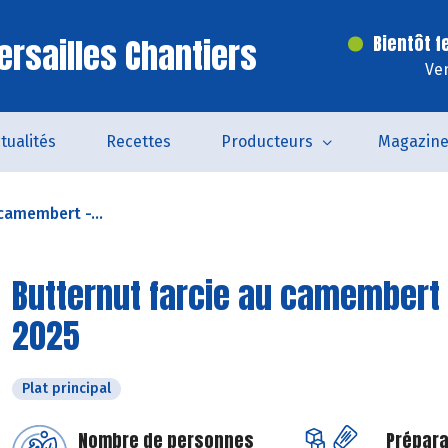
ersailles Chantiers
Bientôt f
Ven
tualités
Recettes
Producteurs
Magazin
camembert -...
Butternut farcie au camembert 
2025
Plat principal
Nombre de personnes
Prépara