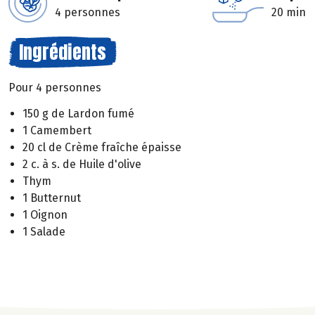
4 personnes
20 min
Ingrédients
Pour 4 personnes
150 g de Lardon fumé
1 Camembert
20 cl de Crème fraîche épaisse
2 c. à s. de Huile d'olive
Thym
1 Butternut
1 Oignon
1 Salade