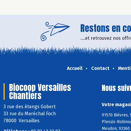
Restons en con
....et retrouvez nos of
Accueil
Contact
Menti
Biocoop Versailles
Nous suiv
Chantiers
Votre magasi
3 rue des étangs Gobert
33 rue du Maréchal Foch
91570 Bièvres, 
78000 Versailles
Plessis-Robins
Meudon, 92360 