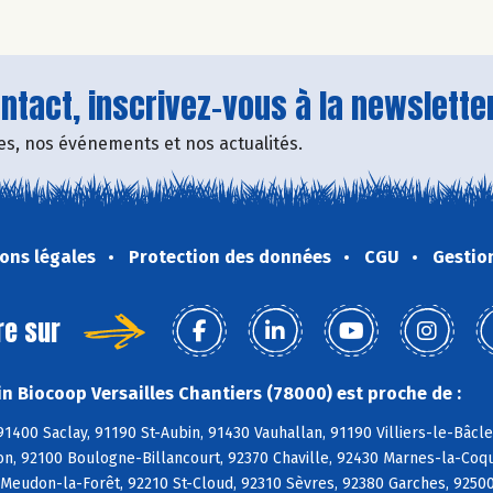
tact, inscrivez-vous à la newsletter
fres, nos événements et nos actualités.
ons légales
Protection des données
CGU
Gestio
re sur
n Biocoop Versailles Chantiers (78000) est proche de :
91400 Saclay, 91190 St-Aubin, 91430 Vauhallan, 91190 Villiers-le-Bâcl
on, 92100 Boulogne-Billancourt, 92370 Chaville, 92430 Marnes-la-Coqu
Meudon-la-Forêt, 92210 St-Cloud, 92310 Sèvres, 92380 Garches, 9250