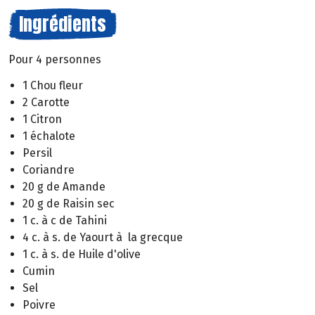
Ingrédients
Pour 4 personnes
1 Chou fleur
2 Carotte
1 Citron
1 échalote
Persil
Coriandre
20 g de Amande
20 g de Raisin sec
1 c. à c de Tahini
4 c. à s. de Yaourt à la grecque
1 c. à s. de Huile d'olive
Cumin
Sel
Poivre