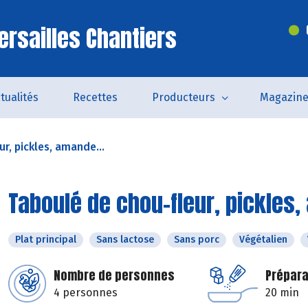
ersailles Chantiers
tualités
Recettes
Producteurs
Magazin
r, pickles, amande...
Taboulé de chou-fleur, pickles
Plat principal
Sans lactose
Sans porc
Végétalien
Nombre de personnes
Prépara
4 personnes
20 min