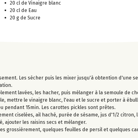
20 cl de Vinaigre blanc
20 cl de Eau
20 g de Sucre
sement. Les sécher puis les mixer jusqu'à obtention d'une se
ation.
blement lavées, les hacher, puis mélanger à la semoule de cho
, mettre le vinaigre blanc, l'eau et le sucre et porter à ébulli
eu pendant 15min. Les carottes pickles sont prêtes.
ent ciselées, ail haché, purée de sésame, jus d'1/2 citron, l
é, ajouter les raisins secs et mélanger.
s grossièrement, quelques feuilles de persil et quelques car