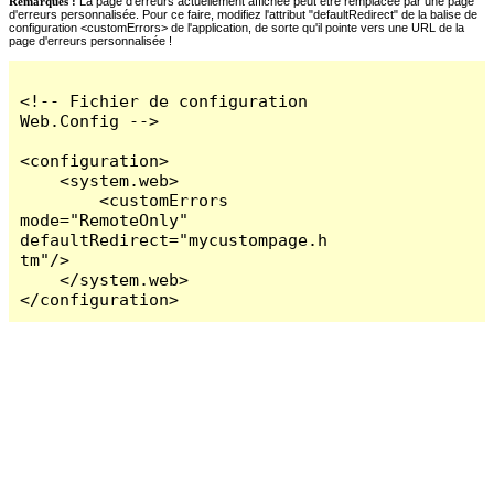
Remarques :
La page d'erreurs actuellement affichée peut être remplacée par une page
d'erreurs personnalisée. Pour ce faire, modifiez l'attribut "defaultRedirect" de la balise de
configuration <customErrors> de l'application, de sorte qu'il pointe vers une URL de la
page d'erreurs personnalisée !
<!-- Fichier de configuration 
Web.Config -->

<configuration>

    <system.web>

        <customErrors 
mode="RemoteOnly" 
defaultRedirect="mycustompage.h
tm"/>

    </system.web>

</configuration>