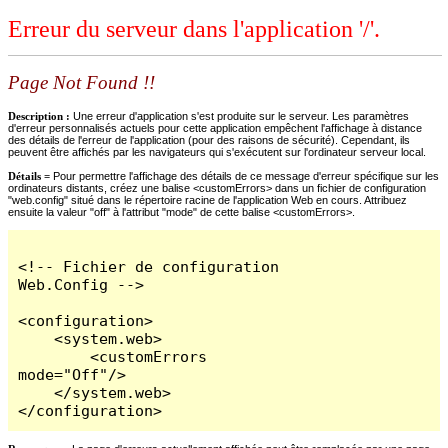
Erreur du serveur dans l'application '/'.
Page Not Found !!
Description :
Une erreur d'application s'est produite sur le serveur. Les paramètres
d'erreur personnalisés actuels pour cette application empêchent l'affichage à distance
des détails de l'erreur de l'application (pour des raisons de sécurité). Cependant, ils
peuvent être affichés par les navigateurs qui s'exécutent sur l'ordinateur serveur local.
Détails =
Pour permettre l'affichage des détails de ce message d'erreur spécifique sur les
ordinateurs distants, créez une balise <customErrors> dans un fichier de configuration
"web.config" situé dans le répertoire racine de l'application Web en cours. Attribuez
ensuite la valeur "off" à l'attribut "mode" de cette balise <customErrors>.
<!-- Fichier de configuration 
Web.Config -->

<configuration>

    <system.web>

        <customErrors 
mode="Off"/>

    </system.web>

</configuration>