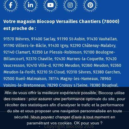
Votre magasin Biocoop Versailles Chantiers (78000)
est proche de :
91570 Bièvres, 91400 Saclay, 91190 St-Aubin, 91430 Vauhallan,
91190 Villiers-le-Bâcle, 91430 Igny, 92290 Châtenay-Malabry,
92140 Clamart, 92350 Le Plessis-Robinson, 92100 Boulogne-
Billancourt, 92370 Chaville, 92430 Marnes-la-Coquette, 92420
Vaucresson, 92410 Ville-d, 92190 Meudon, 92360 Meudon, 92360
Meudon-la-Forêt, 92210 St-Cloud, 92310 Sèvres, 92380 Garches,
92500 Rueil-Malmaison, 78114 Magny-les-Hameaux, 78960
Voisins-le-Bretonneux, 78290 Croissy s/Seine, 78380 Bougival,
78170 La Celle-St-Cloud, 78560 Le Port-Marly, 78430
Afin de vous offrir la meilleure expérience possible, Biocoop utilise
Louveciennes, 78160 Marly-le-Roi, 78870 Bailly
des cookies : pour assurer une performance optimale du site, pour
récolter des statistiques afin d'analyser le trafic et la performance
du site et vous proposer une navigation personnalisée en toute
sécurité. Vous pouvez changer d'avis à tout moment en
Biocoop.fr
Le réseau Biocoop
paramétrant vos cookies. OK pour vous ?
Copyright Biocoop 2026