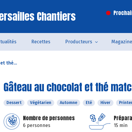
ersailles Chantiers
Prochai
tualités
Recettes
Producteurs
Magazin
t thé...
Gâteau au chocolat et thé mat
Dessert
Végétarien
Automne
Eté
Hiver
Print
Nombre de personnes
Prépara
6 personnes
15 min