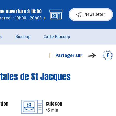
ne ouverture à 10:00
Newsletter
dredi : 10h00 - 20h00
es
Biocoop
Carte Biocoop
Partager sur
étales de St Jacques
tion
Cuisson
45 min