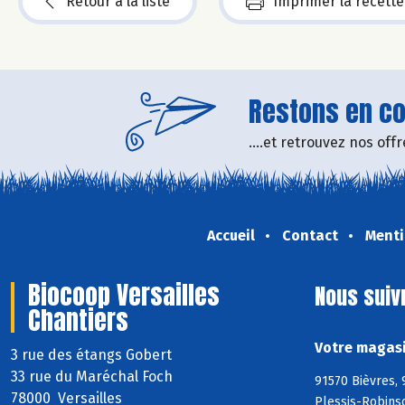
Retour à la liste
Imprimer la recette
Restons en con
....et retrouvez nos of
Accueil
Contact
Menti
Biocoop Versailles
Nous suiv
Chantiers
Votre magasi
3 rue des étangs Gobert
33 rue du Maréchal Foch
91570 Bièvres, 
78000 Versailles
Plessis-Robins