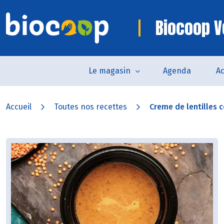
Biocoop V
Le magasin
Agenda
Ac
Accueil
Toutes nos recettes
Creme de lentilles co