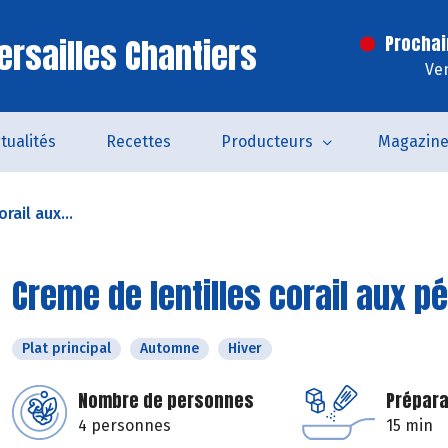
ersailles Chantiers
Prochai
Ven
tualités
Recettes
Producteurs
Magazin
rail aux...
Creme de lentilles corail aux p
Plat principal
Automne
Hiver
Nombre de personnes
Prépara
4 personnes
15 min