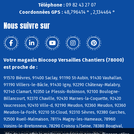
Téléphone :
09 82 43 27 07
Coordonnées GPS :
48,796414 ° , 2,134464 °
Nous suivre sur
Votre magasin Biocoop Versailles Chantiers (78000)
est proche de :
91570 Bièvres, 91400 Saclay, 91190 St-Aubin, 91430 Vauhallan,
91190 Villiers-le-Bâcle, 91430 Igny, 92290 Châtenay-Malabry,
92140 Clamart, 92350 Le Plessis-Robinson, 92100 Boulogne-
Billancourt, 92370 Chaville, 92430 Marnes-la-Coquette, 92420
Vaucresson, 92410 Ville-d, 92190 Meudon, 92360 Meudon, 92360
Meudon-la-Forêt, 92210 St-Cloud, 92310 Sèvres, 92380 Garches,
92500 Rueil-Malmaison, 78114 Magny-les-Hameaux, 78960
Voisins-le-Bretonneux, 78290 Croissy s/Seine, 78380 Bougival,
78170 La Celle-St-Cloud, 78560 Le Port-Marly, 78430