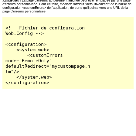
Remarques :
La page d'erreurs actuellement affichée peut être remplacée par une page
d'erreurs personnalisée. Pour ce faire, modifiez l'attribut "defaultRedirect" de la balise de
configuration <customErrors> de l'application, de sorte qu'il pointe vers une URL de la
page d'erreurs personnalisée !
<!-- Fichier de configuration 
Web.Config -->

<configuration>

    <system.web>

        <customErrors 
mode="RemoteOnly" 
defaultRedirect="mycustompage.h
tm"/>

    </system.web>

</configuration>