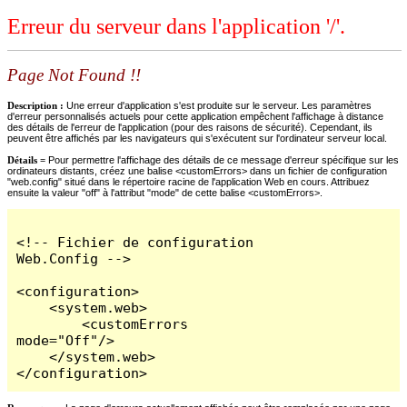
Erreur du serveur dans l'application '/'.
Page Not Found !!
Description :
Une erreur d'application s'est produite sur le serveur. Les paramètres
d'erreur personnalisés actuels pour cette application empêchent l'affichage à distance
des détails de l'erreur de l'application (pour des raisons de sécurité). Cependant, ils
peuvent être affichés par les navigateurs qui s'exécutent sur l'ordinateur serveur local.
Détails =
Pour permettre l'affichage des détails de ce message d'erreur spécifique sur les
ordinateurs distants, créez une balise <customErrors> dans un fichier de configuration
"web.config" situé dans le répertoire racine de l'application Web en cours. Attribuez
ensuite la valeur "off" à l'attribut "mode" de cette balise <customErrors>.
<!-- Fichier de configuration 
Web.Config -->

<configuration>

    <system.web>

        <customErrors 
mode="Off"/>

    </system.web>

</configuration>