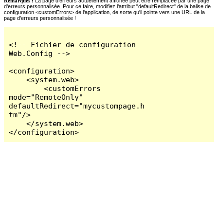
Remarques :
La page d'erreurs actuellement affichée peut être remplacée par une page
d'erreurs personnalisée. Pour ce faire, modifiez l'attribut "defaultRedirect" de la balise de
configuration <customErrors> de l'application, de sorte qu'il pointe vers une URL de la
page d'erreurs personnalisée !
<!-- Fichier de configuration 
Web.Config -->

<configuration>

    <system.web>

        <customErrors 
mode="RemoteOnly" 
defaultRedirect="mycustompage.h
tm"/>

    </system.web>

</configuration>