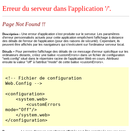
Erreur du serveur dans l'application '/'.
Page Not Found !!
Description :
Une erreur d'application s'est produite sur le serveur. Les paramètres
d'erreur personnalisés actuels pour cette application empêchent l'affichage à distance
des détails de l'erreur de l'application (pour des raisons de sécurité). Cependant, ils
peuvent être affichés par les navigateurs qui s'exécutent sur l'ordinateur serveur local.
Détails =
Pour permettre l'affichage des détails de ce message d'erreur spécifique sur les
ordinateurs distants, créez une balise <customErrors> dans un fichier de configuration
"web.config" situé dans le répertoire racine de l'application Web en cours. Attribuez
ensuite la valeur "off" à l'attribut "mode" de cette balise <customErrors>.
<!-- Fichier de configuration 
Web.Config -->

<configuration>

    <system.web>

        <customErrors 
mode="Off"/>

    </system.web>

</configuration>