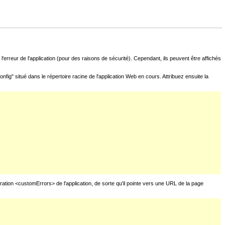
l'erreur de l'application (pour des raisons de sécurité). Cependant, ils peuvent être affichés
fig" situé dans le répertoire racine de l'application Web en cours. Attribuez ensuite la
uration <customErrors> de l'application, de sorte qu'il pointe vers une URL de la page