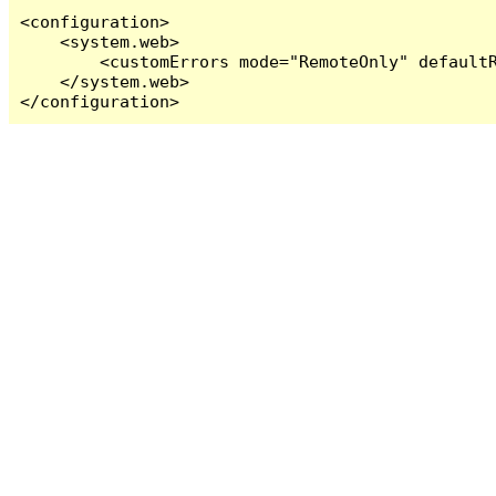
<configuration>

    <system.web>

        <customErrors mode="RemoteOnly" defaultR
    </system.web>

</configuration>