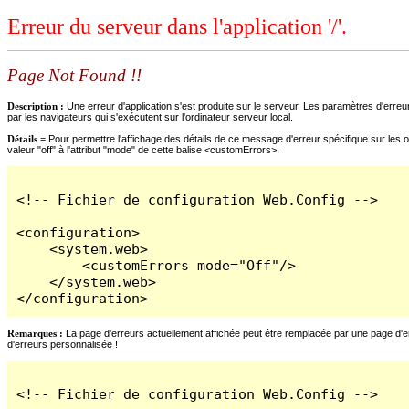
Erreur du serveur dans l'application '/'.
Page Not Found !!
Description :
Une erreur d'application s'est produite sur le serveur. Les paramètres d'erreur
par les navigateurs qui s'exécutent sur l'ordinateur serveur local.
Détails =
Pour permettre l'affichage des détails de ce message d'erreur spécifique sur les o
valeur "off" à l'attribut "mode" de cette balise <customErrors>.
<!-- Fichier de configuration Web.Config -->

<configuration>

    <system.web>

        <customErrors mode="Off"/>

    </system.web>

</configuration>
Remarques :
La page d'erreurs actuellement affichée peut être remplacée par une page d'erre
d'erreurs personnalisée !
<!-- Fichier de configuration Web.Config -->
