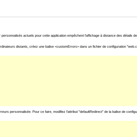
 personnalisés actuels pour cette application empêchent l'affichage à distance des détails de 
rdinateurs distants, créez une balise <customErrors> dans un fichier de configuration "web.con
urs personnalisée. Pour ce faire, modifiez l'attribut "defaultRedirect" de la balise de config