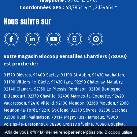
Téléphone :
09 82 43 27 07
Coordonnées GPS :
48,796414 ° , 2,134464 °
Nous suivre sur
Votre magasin Biocoop Versailles Chantiers (78000)
est proche de :
91570 Bièvres, 91400 Saclay, 91190 St-Aubin, 91430 Vauhallan,
91190 Villiers-le-Bâcle, 91430 Igny, 92290 Châtenay-Malabry,
92140 Clamart, 92350 Le Plessis-Robinson, 92100 Boulogne-
Billancourt, 92370 Chaville, 92430 Marnes-la-Coquette, 92420
Vaucresson, 92410 Ville-d, 92190 Meudon, 92360 Meudon, 92360
Meudon-la-Forêt, 92210 St-Cloud, 92310 Sèvres, 92380 Garches,
92500 Rueil-Malmaison, 78114 Magny-les-Hameaux, 78960
Voisins-le-Bretonneux, 78290 Croissy s/Seine, 78380 Bougival,
78170 La Celle-St-Cloud, 78560 Le Port-Marly, 78430
Afin de vous offrir la meilleure expérience possible, Biocoop utilise