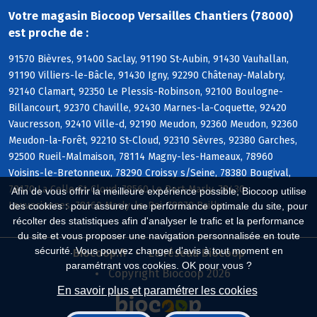
Votre magasin Biocoop Versailles Chantiers (78000)
est proche de :
91570 Bièvres, 91400 Saclay, 91190 St-Aubin, 91430 Vauhallan,
91190 Villiers-le-Bâcle, 91430 Igny, 92290 Châtenay-Malabry,
92140 Clamart, 92350 Le Plessis-Robinson, 92100 Boulogne-
Billancourt, 92370 Chaville, 92430 Marnes-la-Coquette, 92420
Vaucresson, 92410 Ville-d, 92190 Meudon, 92360 Meudon, 92360
Meudon-la-Forêt, 92210 St-Cloud, 92310 Sèvres, 92380 Garches,
92500 Rueil-Malmaison, 78114 Magny-les-Hameaux, 78960
Voisins-le-Bretonneux, 78290 Croissy s/Seine, 78380 Bougival,
78170 La Celle-St-Cloud, 78560 Le Port-Marly, 78430
Afin de vous offrir la meilleure expérience possible, Biocoop utilise
Louveciennes, 78160 Marly-le-Roi, 78870 Bailly
des cookies : pour assurer une performance optimale du site, pour
récolter des statistiques afin d'analyser le trafic et la performance
du site et vous proposer une navigation personnalisée en toute
sécurité. Vous pouvez changer d'avis à tout moment en
Biocoop.fr
Le réseau Biocoop
paramétrant vos cookies. OK pour vous ?
Copyright Biocoop 2026
En savoir plus et paramétrer les cookies