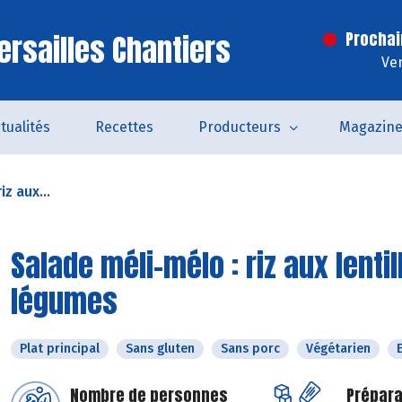
ersailles Chantiers
Prochai
Ven
tualités
Recettes
Producteurs
Magazin
z aux...
Salade méli-mélo : riz aux lentil
légumes
Plat principal
Sans gluten
Sans porc
Végétarien
Nombre de personnes
Prépara