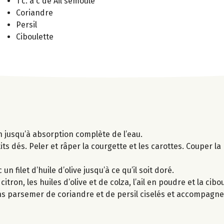
1 c. à c de Ail semoule
Coriandre
Persil
Ciboulette
n jusqu’à absorption complète de l’eau.
s dés. Peler et râper la courgette et les carottes. Couper la
 filet d’huile d’olive jusqu’à ce qu’il soit doré.
tron, les huiles d’olive et de colza, l’ail en poudre et la cibou
s parsemer de coriandre et de persil ciselés et accompagne