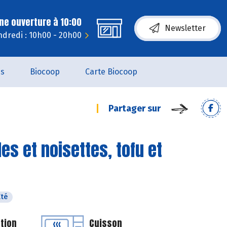
ne ouverture à 10:00
Newsletter
dredi : 10h00 - 20h00
es
Biocoop
Carte Biocoop
Partager sur
les et noisettes, tofu et
Eté
tion
Cuisson