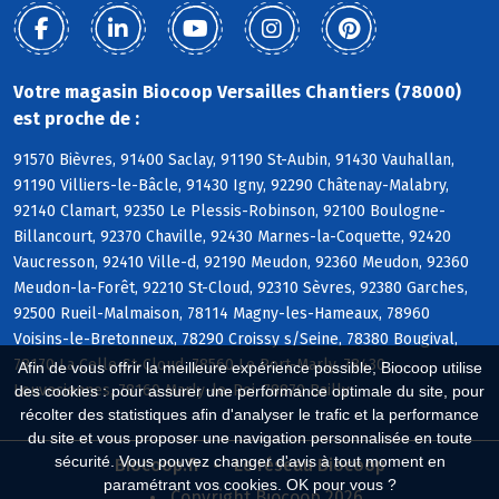
Votre magasin Biocoop Versailles Chantiers (78000)
est proche de :
91570 Bièvres, 91400 Saclay, 91190 St-Aubin, 91430 Vauhallan,
91190 Villiers-le-Bâcle, 91430 Igny, 92290 Châtenay-Malabry,
92140 Clamart, 92350 Le Plessis-Robinson, 92100 Boulogne-
Billancourt, 92370 Chaville, 92430 Marnes-la-Coquette, 92420
Vaucresson, 92410 Ville-d, 92190 Meudon, 92360 Meudon, 92360
Meudon-la-Forêt, 92210 St-Cloud, 92310 Sèvres, 92380 Garches,
92500 Rueil-Malmaison, 78114 Magny-les-Hameaux, 78960
Voisins-le-Bretonneux, 78290 Croissy s/Seine, 78380 Bougival,
78170 La Celle-St-Cloud, 78560 Le Port-Marly, 78430
Afin de vous offrir la meilleure expérience possible, Biocoop utilise
Louveciennes, 78160 Marly-le-Roi, 78870 Bailly
des cookies : pour assurer une performance optimale du site, pour
récolter des statistiques afin d'analyser le trafic et la performance
du site et vous proposer une navigation personnalisée en toute
sécurité. Vous pouvez changer d'avis à tout moment en
Biocoop.fr
Le réseau Biocoop
paramétrant vos cookies. OK pour vous ?
Copyright Biocoop 2026