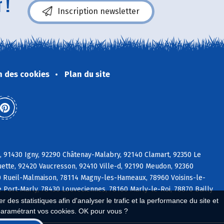
 !
Inscription newsletter
n des cookies
Plan du site
e, 91430 Igny, 92290 Châtenay-Malabry, 92140 Clamart, 92350 Le
ette, 92420 Vaucresson, 92410 Ville-d, 92190 Meudon, 92360
0 Rueil-Malmaison, 78114 Magny-les-Hameaux, 78960 Voisins-le-
e Port-Marly, 78430 Louveciennes, 78160 Marly-le-Roi, 78870 Bailly
 des statistiques afin d'analyser le trafic et la performance du site et
paramétrant vos cookies. OK pour vous ?