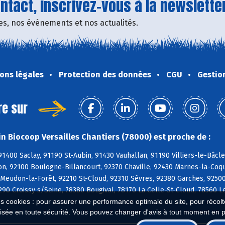
tact, inscrivez-vous à la newsletter
fres, nos événements et nos actualités.
ons légales
Protection des données
CGU
Gestio
re sur
n Biocoop Versailles Chantiers (78000) est proche de :
91400 Saclay, 91190 St-Aubin, 91430 Vauhallan, 91190 Villiers-le-Bâcl
on, 92100 Boulogne-Billancourt, 92370 Chaville, 92430 Marnes-la-Coqu
Meudon-la-Forêt, 92210 St-Cloud, 92310 Sèvres, 92380 Garches, 9250
90 Croissy s/Seine, 78380 Bougival, 78170 La Celle-St-Cloud, 78560 L
es cookies : pour assurer une performance optimale du site, pour récolter
isée en toute sécurité. Vous pouvez changer d'avis à tout moment en 