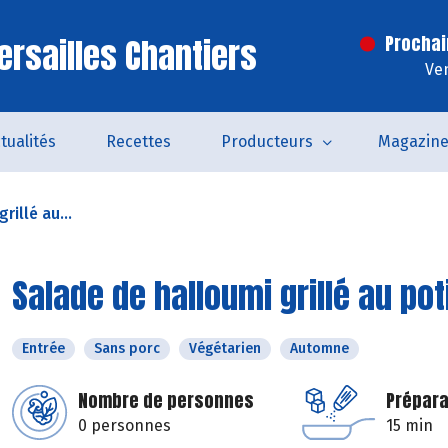
ersailles Chantiers
Prochai
Ven
tualités
Recettes
Producteurs
Magazin
rillé au...
Salade de halloumi grillé au pot
Entrée
Sans porc
Végétarien
Automne
Nombre de personnes
Prépara
0 personnes
15 min