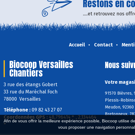
Restons en con
....et retrouvez nos of
Accueil
Contact
Menti
Biocoop Versailles
Nous suiv
Chantiers
Votre magasi
3 rue des étangs Gobert
33 rue du Maréchal Foch
91570 Bièvres, 
78000 Versailles
Plessis-Robins
Meudon, 92360 
Téléphone :
09 82 43 27 07
Bretonneux, 782
Coordonnées GPS :
48,796414 ° , 2,134464
Afin de vous offrir la meilleure expérience possible, Biocoop utilise d
°
vous proposer une navigation personnal