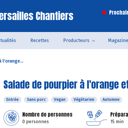
ersailles Chantiers
Prochai
tualités
Recettes
Producteurs
Magazin
 l'orange...
Salade de pourpier à l'orange e
Entrée
Sans porc
Vegan
Végétarien
Automne
Nombre de personnes
Prépara
0 personnes
15 min