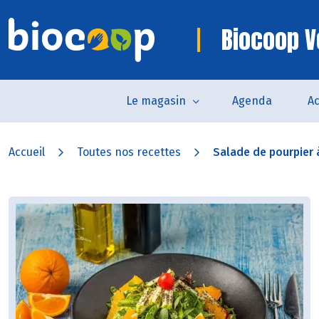
Biocoop V
Le magasin
Agenda
Ac
Accueil
Toutes nos recettes
Salade de pourpier à