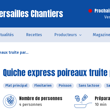
ersailles Chantiers
Prochai
Ven
tualités
Recettes
Producteurs
Magazin
aux truite par...
Quiche express poireaux truite 
Plat principal
Flexitarien
Poisson
Sans lactose
Sa
Nombre de personnes
Prépara
4 personnes
10 min