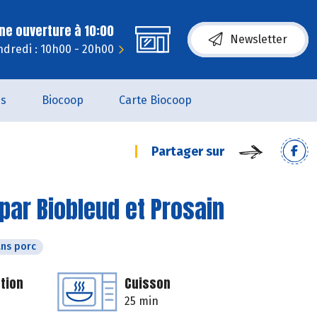
ne ouverture à 10:00
Newsletter
dredi : 10h00 - 20h00
es
Biocoop
Carte Biocoop
Partager sur
par Biobleud et Prosain
ns porc
tion
Cuisson
25 min