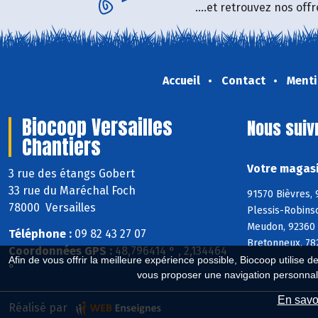
....et retrouvez nos of
Accueil
Contact
Menti
Biocoop Versailles
Nous suiv
Chantiers
Votre magasi
3 rue des étangs Gobert
33 rue du Maréchal Foch
91570 Bièvres, 
78000 Versailles
Plessis-Robins
Meudon, 92360 
Téléphone :
09 82 43 27 07
Bretonneux, 782
Coordonnées GPS :
48,796414 ° , 2,134464
Afin de vous offrir la meilleure expérience possible, Biocoop utilise d
°
vous proposer une navigation personnal
En savoi
Réalisé par