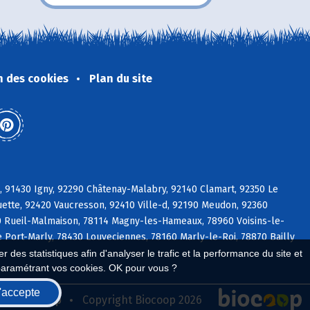
n des cookies
Plan du site
e, 91430 Igny, 92290 Châtenay-Malabry, 92140 Clamart, 92350 Le
ette, 92420 Vaucresson, 92410 Ville-d, 92190 Meudon, 92360
0 Rueil-Malmaison, 78114 Magny-les-Hameaux, 78960 Voisins-le-
e Port-Marly, 78430 Louveciennes, 78160 Marly-le-Roi, 78870 Bailly
 des statistiques afin d'analyser le trafic et la performance du site et
paramétrant vos cookies. OK pour vous ?
'accepte
seau Biocoop
Copyright Biocoop 2026