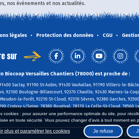
fres, nos événements et nos actualités.
ons légales
Protection des données
CGU
Gestio
re sur
n Biocoop Versailles Chantiers (78000) est proche de :
91400 Saclay, 91190 St-Aubin, 91430 Vauhallan, 91190 Villiers-le-Bâcl
on, 92100 Boulogne-Billancourt, 92370 Chaville, 92430 Marnes-la-Coqu
Meudon-la-Forêt, 92210 St-Cloud, 92310 Sèvres, 92380 Garches, 9250
90 Croissy s/Seine, 78380 Bougival, 78170 La Celle-St-Cloud, 78560 L
es cookies : pour assurer une performance optimale du site, pour récolter
isée en toute sécurité. Vous pouvez changer d'avis à tout moment en 
r plus et paramétrer les cookies
Je refuse
J
Biocoop.fr
Le ré