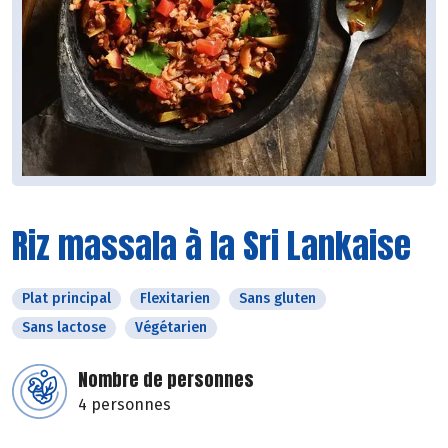
Riz massala à la Sri Lankaise
Plat principal
Flexitarien
Sans gluten
Sans lactose
Végétarien
Nombre de personnes
4 personnes