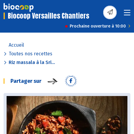
Biocoop Versailles Chantiers
Prochaine ouverture à 10:00
Accueil
Toutes nos recettes
Riz massala à la Sri...
Partager sur