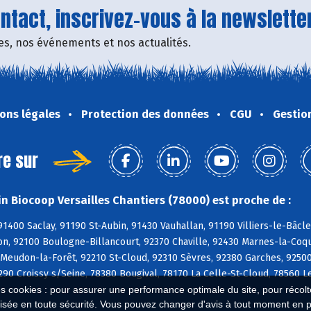
tact, inscrivez-vous à la newsletter
fres, nos événements et nos actualités.
ons légales
Protection des données
CGU
Gestio
re sur
n Biocoop Versailles Chantiers (78000) est proche de :
91400 Saclay, 91190 St-Aubin, 91430 Vauhallan, 91190 Villiers-le-Bâcl
on, 92100 Boulogne-Billancourt, 92370 Chaville, 92430 Marnes-la-Coqu
Meudon-la-Forêt, 92210 St-Cloud, 92310 Sèvres, 92380 Garches, 9250
90 Croissy s/Seine, 78380 Bougival, 78170 La Celle-St-Cloud, 78560 L
es cookies : pour assurer une performance optimale du site, pour récolter
isée en toute sécurité. Vous pouvez changer d'avis à tout moment en 