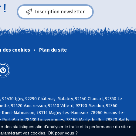
 !
Inscription newsletter
n des cookies
Plan du site
e, 91430 Igny, 92290 Châtenay-Malabry, 92140 Clamart, 92350 Le
ette, 92420 Vaucresson, 92410 Ville-d, 92190 Meudon, 92360
0 Rueil-Malmaison, 78114 Magny-les-Hameaux, 78960 Voisins-le-
e Port-Marly, 78430 Louveciennes, 78160 Marly-le-Roi, 78870 Bailly
 des statistiques afin d'analyser le trafic et la performance du site et
paramétrant vos cookies. OK pour vous ?