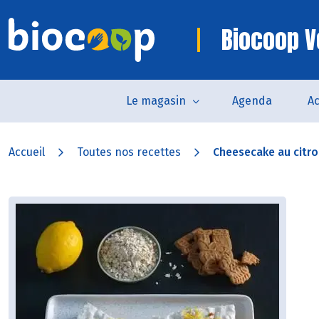
Biocoop V
Le magasin
Agenda
Ac
Accueil
Toutes nos recettes
Cheesecake au citr