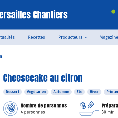
ersailles Chantiers
tualités
Recettes
Producteurs
Magazin
on
Cheesecake au citron
Dessert
Végétarien
Automne
Eté
Hiver
Print
Nombre de personnes
Prépara
4 personnes
30 min