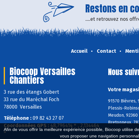
Restons en con
....et retrouvez nos of
Accueil
Contact
Menti
Biocoop Versailles
Nous suiv
Chantiers
Votre magasi
3 rue des étangs Gobert
33 rue du Maréchal Foch
91570 Bièvres, 
78000 Versailles
Plessis-Robins
Meudon, 92360 
Téléphone :
09 82 43 27 07
Bretonneux, 782
Coordonnées GPS :
48,796414 ° , 2,134464
Afin de vous offrir la meilleure expérience possible, Biocoop utilise d
°
vous proposer une navigation personnal