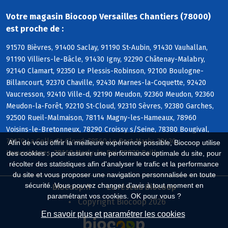
Votre magasin Biocoop Versailles Chantiers (78000)
est proche de :
91570 Bièvres, 91400 Saclay, 91190 St-Aubin, 91430 Vauhallan,
91190 Villiers-le-Bâcle, 91430 Igny, 92290 Châtenay-Malabry,
92140 Clamart, 92350 Le Plessis-Robinson, 92100 Boulogne-
Billancourt, 92370 Chaville, 92430 Marnes-la-Coquette, 92420
Vaucresson, 92410 Ville-d, 92190 Meudon, 92360 Meudon, 92360
Meudon-la-Forêt, 92210 St-Cloud, 92310 Sèvres, 92380 Garches,
92500 Rueil-Malmaison, 78114 Magny-les-Hameaux, 78960
Voisins-le-Bretonneux, 78290 Croissy s/Seine, 78380 Bougival,
78170 La Celle-St-Cloud, 78560 Le Port-Marly, 78430
Afin de vous offrir la meilleure expérience possible, Biocoop utilise
Louveciennes, 78160 Marly-le-Roi, 78870 Bailly
des cookies : pour assurer une performance optimale du site, pour
récolter des statistiques afin d'analyser le trafic et la performance
du site et vous proposer une navigation personnalisée en toute
sécurité. Vous pouvez changer d'avis à tout moment en
Biocoop.fr
Le réseau Biocoop
paramétrant vos cookies. OK pour vous ?
Copyright Biocoop 2026
En savoir plus et paramétrer les cookies