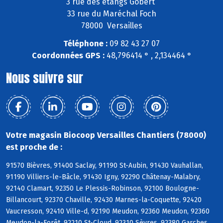
3 rue des étangs Gobert
33 rue du Maréchal Foch
78000 Versailles
Téléphone :
09 82 43 27 07
Coordonnées GPS :
48,796414 ° , 2,134464 °
Nous suivre sur
Votre magasin Biocoop Versailles Chantiers (78000)
est proche de :
91570 Bièvres, 91400 Saclay, 91190 St-Aubin, 91430 Vauhallan,
91190 Villiers-le-Bâcle, 91430 Igny, 92290 Châtenay-Malabry,
92140 Clamart, 92350 Le Plessis-Robinson, 92100 Boulogne-
Billancourt, 92370 Chaville, 92430 Marnes-la-Coquette, 92420
Vaucresson, 92410 Ville-d, 92190 Meudon, 92360 Meudon, 92360
Meudon-la-Forêt, 92210 St-Cloud, 92310 Sèvres, 92380 Garches,