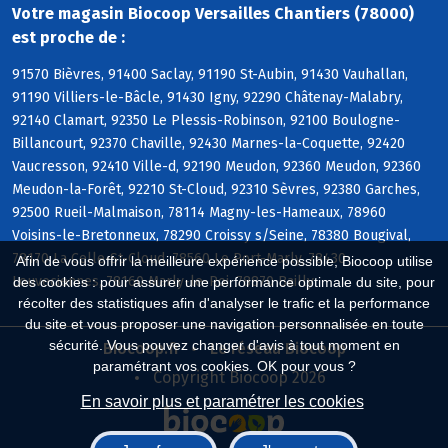
Votre magasin Biocoop Versailles Chantiers (78000)
est proche de :
91570 Bièvres, 91400 Saclay, 91190 St-Aubin, 91430 Vauhallan,
91190 Villiers-le-Bâcle, 91430 Igny, 92290 Châtenay-Malabry,
92140 Clamart, 92350 Le Plessis-Robinson, 92100 Boulogne-
Billancourt, 92370 Chaville, 92430 Marnes-la-Coquette, 92420
Vaucresson, 92410 Ville-d, 92190 Meudon, 92360 Meudon, 92360
Meudon-la-Forêt, 92210 St-Cloud, 92310 Sèvres, 92380 Garches,
92500 Rueil-Malmaison, 78114 Magny-les-Hameaux, 78960
Voisins-le-Bretonneux, 78290 Croissy s/Seine, 78380 Bougival,
78170 La Celle-St-Cloud, 78560 Le Port-Marly, 78430
Afin de vous offrir la meilleure expérience possible, Biocoop utilise
Louveciennes, 78160 Marly-le-Roi, 78870 Bailly
des cookies : pour assurer une performance optimale du site, pour
récolter des statistiques afin d'analyser le trafic et la performance
du site et vous proposer une navigation personnalisée en toute
sécurité. Vous pouvez changer d'avis à tout moment en
Biocoop.fr
Le réseau Biocoop
paramétrant vos cookies. OK pour vous ?
Copyright Biocoop 2026
En savoir plus et paramétrer les cookies