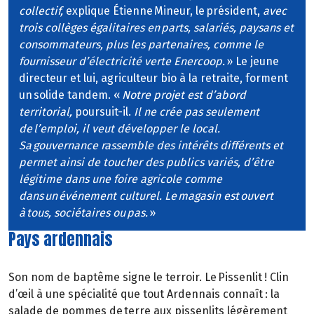
collectif,
explique Étienne Mineur, le président,
avec
trois collèges égalitaires en parts, salariés, paysans et
consommateurs, plus les partenaires, comme le
fournisseur d’électricité verte Enercoop.
» Le jeune
directeur et lui, agriculteur bio à la retraite, forment
un solide tandem. «
Notre projet est d’abord
territorial,
poursuit-il.
Il ne crée pas seulement
de l’emploi, il veut développer le local.
Sa gouvernance rassemble des intérêts différents et
permet ainsi de toucher des publics variés, d’être
légitime dans une foire agricole comme
dans un événement culturel. Le magasin est ouvert
à tous, sociétaires ou pas.
»
Pays ardennais
Son nom de baptême signe le terroir. Le Pissenlit ! Clin
d’œil à une spécialité que tout Ardennais connaît : la
salade de pommes de terre aux pissenlits légèrement