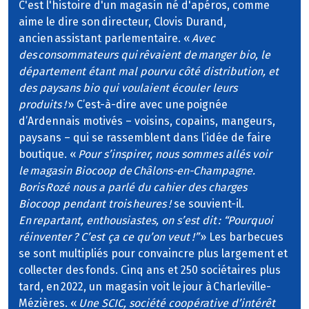
C'est l'histoire d'un magasin né d'apéros, comme
aime le dire son directeur, Clovis Durand,
ancien assistant parlementaire. «
Avec
des consommateurs qui rêvaient de manger bio, le
département étant mal pourvu côté distribution, et
des paysans bio qui voulaient écouler leurs
produits !
» C’est-à-dire avec une poignée
d’Ardennais motivés – voisins, copains, mangeurs,
paysans – qui se rassemblent dans l’idée de faire
boutique. «
Pour s’inspirer, nous sommes allés voir
le magasin Biocoop de Châlons-en-Champagne.
Boris Rozé nous a parlé du cahier des charges
Biocoop pendant trois heures !
se souvient-il.
En repartant, enthousiastes, on s’est dit : “Pourquoi
réinventer ? C’est ça ce qu’on veut !”
» Les barbecues
se sont multipliés pour convaincre plus largement et
collecter des fonds. Cinq ans et 250 sociétaires plus
tard, en 2022, un magasin voit le jour à Charleville-
Mézières. «
Une SCIC, société coopérative d’intérêt