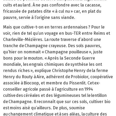
cuits et au lard. À ne pas confondre avec la cacasse,
fricassée de patates dite « à cul nu » car, en plat du
pauvre, servie à l’origine sans viande.
Mais que cultive-t-on en terres ardennaises ? Pour le
voir, rien de tel qu’un voyage en bus-TER entre Reims et
Charleville-Mézières. La route traverse d’abord une
tranche de Champagne crayeuse. Des sols pauvres,
qu’hier on nommait « Champagne pouilleuse », juste
bons pour le mouton. « Après la Seconde Guerre
mondiale, les engrais chimiques de synthèse les ont
rendus riches », explique Christophe Henry de la ferme
Henry du Routy à Aire, adhérent de Probiolor, coopérative
associée à Biocoop, et membre du Pissenlit. Cet ex-
conseiller agricole passé à l’agriculture en 1994
cultive des céréales et des légumineuses tel le lentillon
de Champagne. Il reconnaît que sur ces sols, cultiver bio
est moins aisé qu’ailleurs. De plus, soumise
au changement climatique et à ses aléas, la culture des