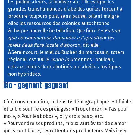
les pollinisateurs, la biodiversité. Elle évoque les
grandes transhumances d’abeilles qui les forcent à
produire toujours plus, sans pause, pillant malgré
elles les ressources des colonies autochtones
à chaque nouvelle installation. Que faire ? «
En tant
que consommateur, demander à l’apiculteur les
miels de sa flore locale d’abord
», dit-elle.
À Seraincourt, le miel du Rucher du marcassin, totem
régional, est 100 %
made in
Ardennes : bouleau,
colza et toutes fleurs butinés par abeilles rustiques
non hybridées.
Bio = gagnant-gagnant
Côté consommation, la densité démographique est faible
et la bio souffre des préjugés : « Trop chère », « Pas pour
moi », « Pour les bobos », « J’y crois pas », etc.
« Pour vendre ses produits, mieux vaut éviter de clamer
qu’ils sont bio ! », regrettent des producteurs.Mais il y a