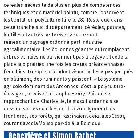
céréales nécessite de plus en plus de compétences
techniques et de matériel pointu, comme l’observent
les Contal, en polyculture (lire p. 28). Reste que dans
cette tranche sud du département, céréales, patates,
lentilles et autres betteraves à sucre sont
reines d’un paysage ordonné par l’industrie
agroalimentaire. Les éoliennes géantes qui remplacent
arbres et haies ne parviennent pas à l’égayer.Il cède la
place aux prairies une fois les crêtes préardennaises
franchies. Lorsque le productivisme ne les a pas parqués
en bâtiment, des ruminants y paissent. « Le système
agricole dominant des Ardennes, c’est la polyculture-
élevage », précise Christophe Henry. Puis en se
rapprochant de Charleville, le massif ardennais se
dessine sur les courbes de l’horizon. Ignorant les
frontières, ses forêts, qui fascinaient déjà Jules César,
courent avec la Meuse par-delà la Belgique.
Geneviève et Simon Barbet