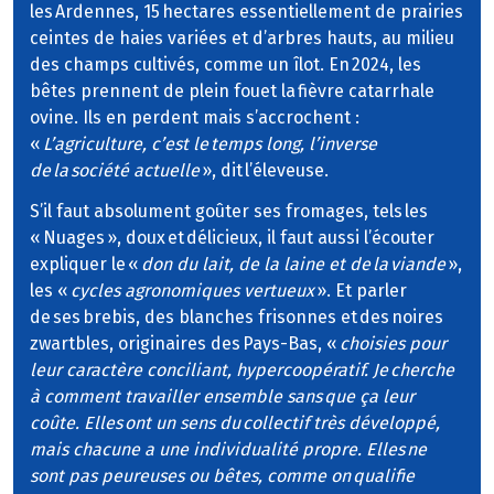
les Ardennes, 15 hectares essentiellement de prairies
ceintes de haies variées et d’arbres hauts, au milieu
des champs cultivés, comme un îlot. En 2024, les
bêtes prennent de plein fouet la fièvre catarrhale
ovine. Ils en perdent mais s’accrochent :
«
L’agriculture, c’est le temps long, l’inverse
de la société actuelle
», dit l’éleveuse.
S’il faut absolument goûter ses fromages, tels les
« Nuages », doux et délicieux, il faut aussi l’écouter
expliquer le «
don du lait, de la laine et de la viande
»,
les «
cycles agronomiques vertueux
». Et parler
de ses brebis, des blanches frisonnes et des noires
zwartbles, originaires des Pays-Bas, «
choisies pour
leur caractère conciliant, hypercoopératif. Je cherche
à comment travailler ensemble sans que ça leur
coûte. Elles ont un sens du collectif très développé,
mais chacune a une individualité propre. Elles ne
sont pas peureuses ou bêtes, comme on qualifie