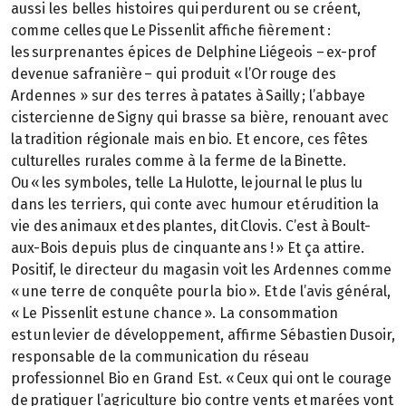
aussi les belles histoires qui perdurent ou se créent,
comme celles que Le Pissenlit affiche fièrement :
les surprenantes épices de Delphine Liégeois – ex-prof
devenue safranière – qui produit « l’Or rouge des
Ardennes » sur des terres à patates à Sailly ; l’abbaye
cistercienne de Signy qui brasse sa bière, renouant avec
la tradition régionale mais en bio. Et encore, ces fêtes
culturelles rurales comme à la ferme de la Binette.
Ou « les symboles, telle La Hulotte, le journal le plus lu
dans les terriers, qui conte avec humour et érudition la
vie des animaux et des plantes, dit Clovis. C’est à Boult-
aux-Bois depuis plus de cinquante ans ! » Et ça attire.
Positif, le directeur du magasin voit les Ardennes comme
« une terre de conquête pour la bio ». Et de l’avis général,
« Le Pissenlit est une chance ». La consommation
est un levier de développement, affirme Sébastien Dusoir,
responsable de la communication du réseau
professionnel Bio en Grand Est. « Ceux qui ont le courage
de pratiquer l’agriculture bio contre vents et marées vont