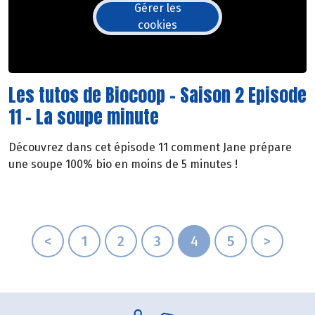
Gérer les
cookies
Les tutos de Biocoop - Saison 2 Episode
11 - La soupe minute
Découvrez dans cet épisode 11 comment Jane prépare
une soupe 100% bio en moins de 5 minutes !
<
1
2
3
4
5
>